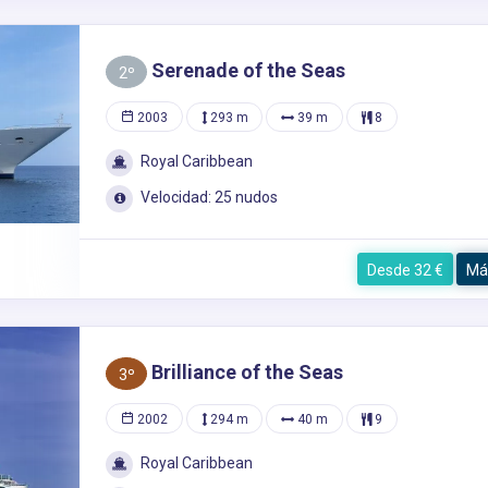
Serenade of the Seas
2º
2003
293 m
39 m
8
Royal Caribbean
Velocidad: 25 nudos
Desde 32 €
Má
Brilliance of the Seas
3º
2002
294 m
40 m
9
Royal Caribbean