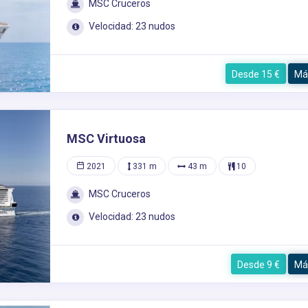
MSC Cruceros
Velocidad: 23 nudos
Desde 15 €
Má
MSC Virtuosa
2021
331 m
43 m
10
MSC Cruceros
Velocidad: 23 nudos
Desde 9 €
Má