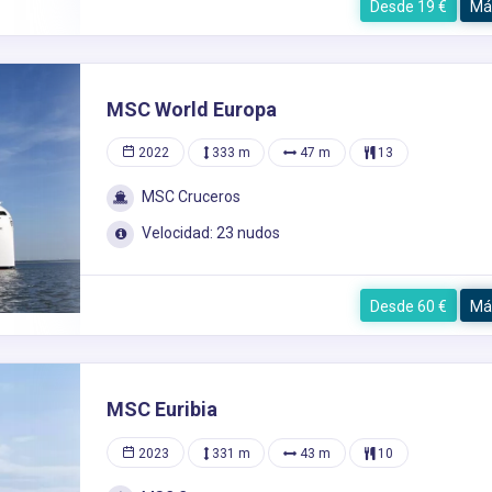
Desde 19 €
Má
MSC World Europa
2022
333 m
47 m
13
MSC Cruceros
Velocidad: 23 nudos
Desde 60 €
Má
MSC Euribia
2023
331 m
43 m
10