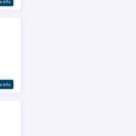
s info
s info