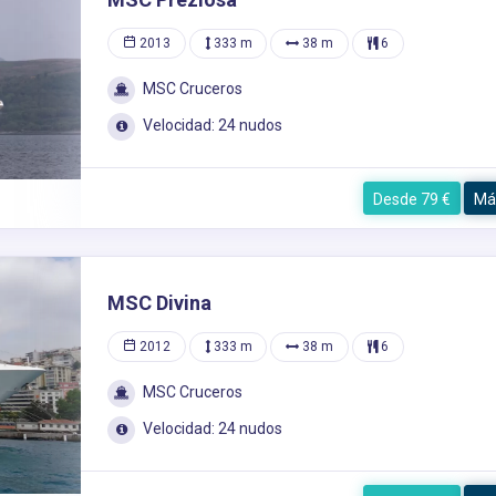
2013
333 m
38 m
6
MSC Cruceros
Velocidad: 24 nudos
Desde 79 €
Má
MSC Divina
2012
333 m
38 m
6
MSC Cruceros
Velocidad: 24 nudos