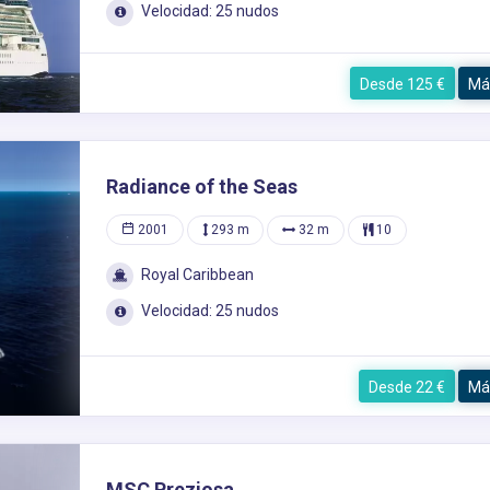
Velocidad: 25 nudos
Desde 125 €
Má
Radiance of the Seas
2001
293 m
32 m
10
Royal Caribbean
Velocidad: 25 nudos
Desde 22 €
Má
MSC Preziosa