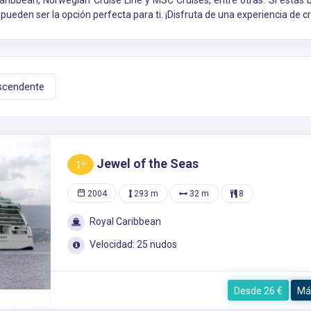
ribbean, Norwegian Cruise Line y MSC Cruises, entre otras. Si estás
pueden ser la opción perfecta para ti. ¡Disfruta de una experiencia de 
scendente
Jewel of the Seas
1º
2004
293 m
32 m
8
Royal Caribbean
Velocidad: 25 nudos
Desde 26 €
Má