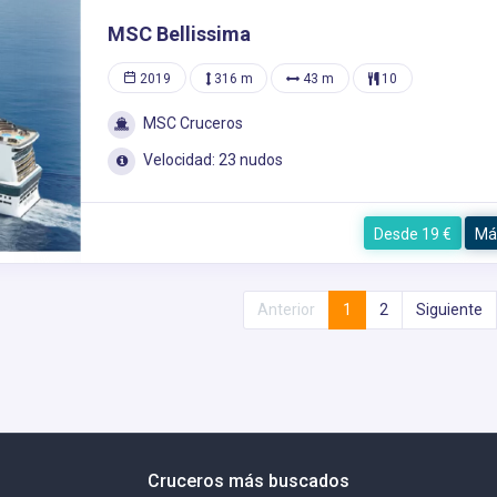
MSC Bellissima
2019
316 m
43 m
10
MSC Cruceros
Velocidad: 23 nudos
Desde 19 €
Má
Anterior
1
2
Siguiente
Cruceros más buscados