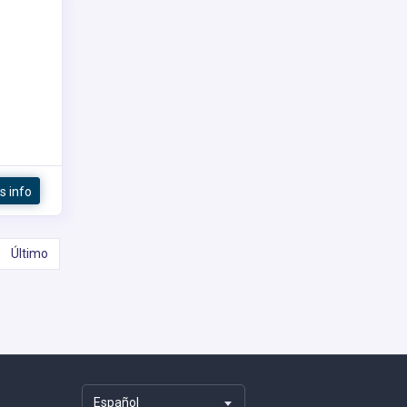
s info
Último
Español