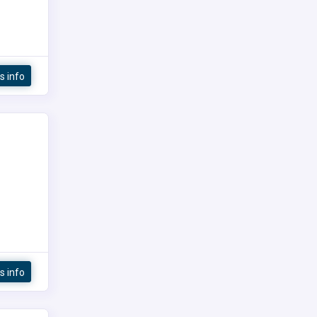
s info
s info